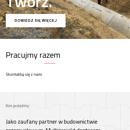
Z
w
y
c
i
ę
ż
a
j
.
DOWIEDZ SIĘ WIĘCEJ
Pracujmy razem
Skontaktuj się z nami
Kim jesteśmy
Jako zaufany partner w budownictwie